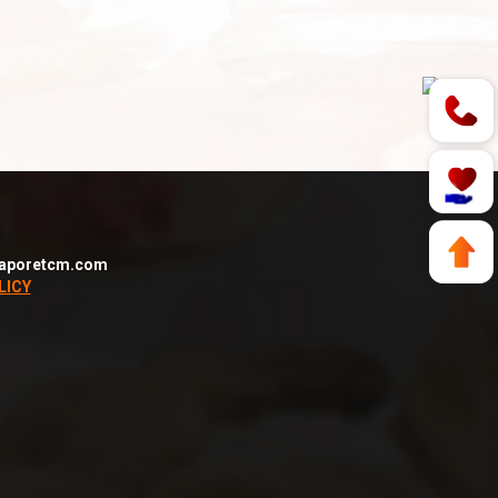
aporetcm.com
LICY