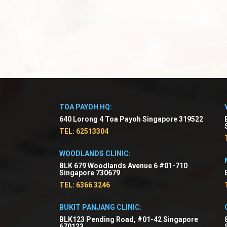
TOA PAYOH HQ:
640 Lorong 4 Toa Payoh Singapore 319522
TEL: 62513304
WOODLANDS CLINIC:
BLK 679 Woodlands Avenue 6 #01-710
Singapore 730679
TEL: 6366 3246
BUKIT PANJANG CLINIC:
BLK123 Pending Road, #01-42 Singapore
670123