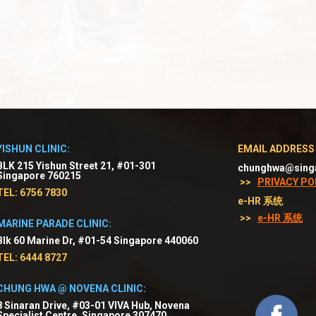
YISHUN CLINIC:
EMAIL ADDRESS
BLK 215 Yishun Street 21, #01-301
chunghwa@sing
Singapore 760215
>>
PRIVACY PO
TEL: 6756 7830
e-HR 系统
>>
e-HR 系统
MARINE PARADE CLINIC:
Blk 60 Marine Dr, #01-54 Singapore 440060
TEL: 6444 8727
CHUNG HWA @ NOVENA CLINIC:
8 Sinaran Drive, #03-01 VIVA Hub, Novena
Specialist Centre, Singapore 307470