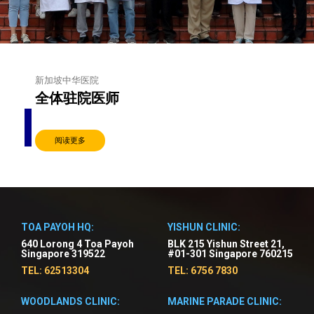
新加坡中华医院
全体驻院医师
阅读更多
TOA PAYOH HQ:
YISHUN CLINIC:
640 Lorong 4 Toa Payoh
BLK 215 Yishun Street 21,
Singapore 319522
#01-301 Singapore 760215
TEL: 62513304
TEL: 6756 7830
WOODLANDS CLINIC:
MARINE PARADE CLINIC: