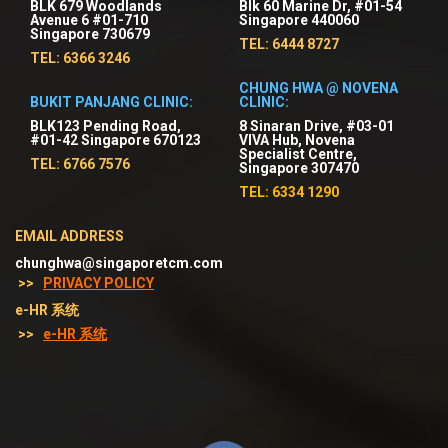
BLK 679 Woodlands
Blk 60 Marine Dr, #01-54
Avenue 6 #01-710
Singapore 440060
Singapore 730679
TEL: 6444 8727
TEL: 6366 3246
CHUNG HWA @ NOVENA
BUKIT PANJANG CLINIC:
CLINIC:
BLK123 Pending Road,
8 Sinaran Drive, #03-01
#01-42 Singapore 670123
VIVA Hub, Novena
Specialist Centre,
TEL: 6766 7576
Singapore 307470
TEL: 6334 1290
EMAIL ADDRESS
chunghwa@singaporetcm.com
>>
PRIVACY POLICY
e-HR 系统
>>
e-HR 系统