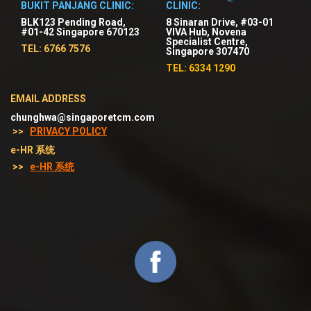
BUKIT PANJANG CLINIC:
CLINIC:
BLK123 Pending Road,
8 Sinaran Drive, #03-01
#01-42 Singapore 670123
VIVA Hub, Novena
Specialist Centre,
TEL: 6766 7576
Singapore 307470
TEL: 6334 1290
EMAIL ADDRESS
chunghwa@singaporetcm.com
>>
PRIVACY POLICY
e-HR 系统
>>
e-HR 系统