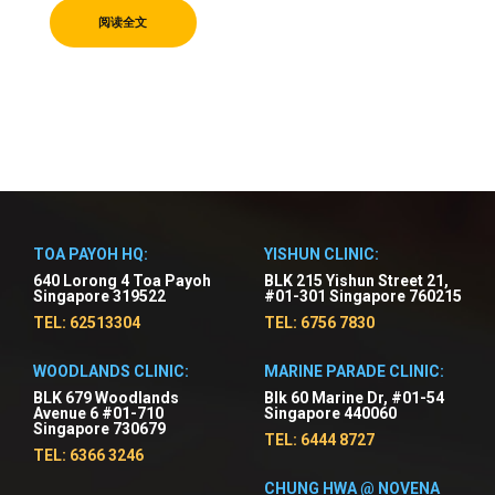
阅读全文
TOA PAYOH HQ:
YISHUN CLINIC:
640 Lorong 4 Toa Payoh
BLK 215 Yishun Street 21,
Singapore 319522
#01-301 Singapore 760215
TEL: 62513304
TEL: 6756 7830
WOODLANDS CLINIC:
MARINE PARADE CLINIC:
BLK 679 Woodlands
Blk 60 Marine Dr, #01-54
Avenue 6 #01-710
Singapore 440060
Singapore 730679
TEL: 6444 8727
TEL: 6366 3246
CHUNG HWA @ NOVENA