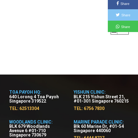
9am-
期
Share
5pm
三
Share
星
9am-
期
5pm
Share
五
TOA PAYOH HQ:
YISHUN CLINIC:
640 Lorong 4 Toa Payoh
BLK 215 Yishun Street 21,
Singapore 319522
#01-301 Singapore 760215
TEL: 62513304
TEL: 6756 7830
WOODLANDS CLINIC:
MARINE PARADE CLINIC:
BLK 679 Woodlands
Blk 60 Marine Dr, #01-54
Avenue 6 #01-710
Singapore 440060
Singapore 730679