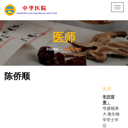
Toggl
navig
医师
Home
陈侨顺医师
>>
陈侨顺
医师
学历背
景：
华盛顿洲
大 微生物
学学士学
位