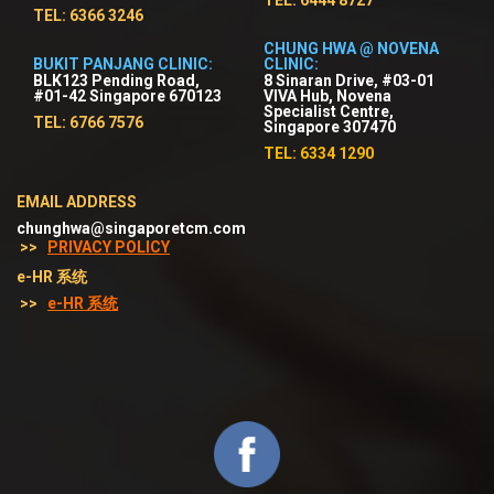
TEL: 6444 8727
TEL: 6366 3246
CHUNG HWA @ NOVENA
BUKIT PANJANG CLINIC:
CLINIC:
BLK123 Pending Road,
8 Sinaran Drive, #03-01
#01-42 Singapore 670123
VIVA Hub, Novena
Specialist Centre,
TEL: 6766 7576
Singapore 307470
TEL: 6334 1290
EMAIL ADDRESS
chunghwa@singaporetcm.com
>>
PRIVACY POLICY
e-HR 系统
>>
e-HR 系统