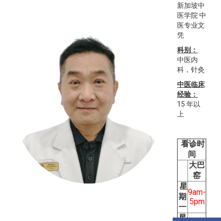
新加坡中
医学院 中
医专业文
凭
科别：
中医内
科，针灸
中医临床
经验：
15 年以
上
看诊时
间
大巴
窑
星
9am-
期
5pm
一
星