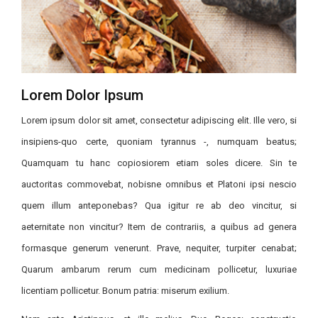
Lorem Dolor Ipsum
Lorem ipsum dolor sit amet, consectetur adipiscing elit. Ille vero, si
insipiens-quo certe, quoniam tyrannus -, numquam beatus;
Quamquam tu hanc copiosiorem etiam soles dicere. Sin te
auctoritas commovebat, nobisne omnibus et Platoni ipsi nescio
quem illum anteponebas? Qua igitur re ab deo vincitur, si
aeternitate non vincitur? Item de contrariis, a quibus ad genera
formasque generum venerunt. Prave, nequiter, turpiter cenabat;
Quarum ambarum rerum cum medicinam pollicetur, luxuriae
licentiam pollicetur. Bonum patria: miserum exilium.