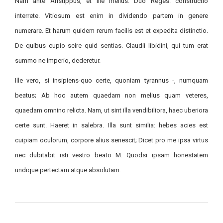
Nam ante Aristippus, et ille melius. Duo Reges: constructio
interrete. Vitiosum est enim in dividendo partem in genere
numerare. Et harum quidem rerum facilis est et expedita distinctio.
De quibus cupio scire quid sentias. Claudii libidini, qui tum erat
summo ne imperio, dederetur.
Ille vero, si insipiens-quo certe, quoniam tyrannus -, numquam
beatus; Ab hoc autem quaedam non melius quam veteres,
quaedam omnino relicta. Nam, ut sint illa vendibiliora, haec uberiora
certe sunt. Haeret in salebra. Illa sunt similia: hebes acies est
cuipiam oculorum, corpore alius senescit; Dicet pro me ipsa virtus
nec dubitabit isti vestro beato M. Quodsi ipsam honestatem
undique pertectam atque absolutam.