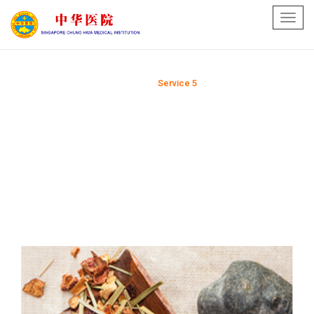
Toggl
navig
Home
Service 5
>>