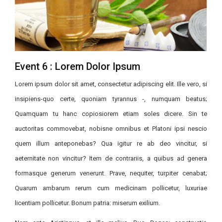
Event 6 : Lorem Dolor Ipsum
Lorem ipsum dolor sit amet, consectetur adipiscing elit. Ille vero, si
insipiens-quo certe, quoniam tyrannus -, numquam beatus;
Quamquam tu hanc copiosiorem etiam soles dicere. Sin te
auctoritas commovebat, nobisne omnibus et Platoni ipsi nescio
quem illum anteponebas? Qua igitur re ab deo vincitur, si
aeternitate non vincitur? Item de contrariis, a quibus ad genera
formasque generum venerunt. Prave, nequiter, turpiter cenabat;
Quarum ambarum rerum cum medicinam pollicetur, luxuriae
licentiam pollicetur. Bonum patria: miserum exilium.