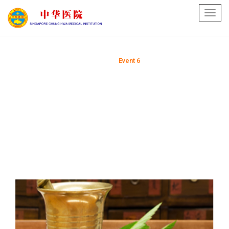
Toggl
navig
Home
Event 6
>>