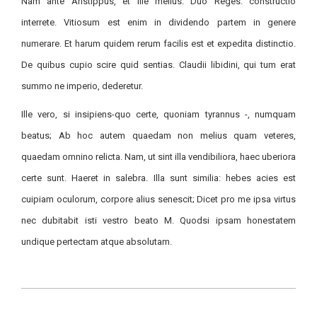
Nam ante Aristippus, et ille melius. Duo Reges: constructio
interrete. Vitiosum est enim in dividendo partem in genere
numerare. Et harum quidem rerum facilis est et expedita distinctio.
De quibus cupio scire quid sentias. Claudii libidini, qui tum erat
summo ne imperio, dederetur.
Ille vero, si insipiens-quo certe, quoniam tyrannus -, numquam
beatus; Ab hoc autem quaedam non melius quam veteres,
quaedam omnino relicta. Nam, ut sint illa vendibiliora, haec uberiora
certe sunt. Haeret in salebra. Illa sunt similia: hebes acies est
cuipiam oculorum, corpore alius senescit; Dicet pro me ipsa virtus
nec dubitabit isti vestro beato M. Quodsi ipsam honestatem
undique pertectam atque absolutam.