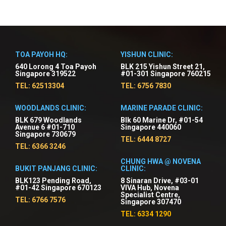
TOA PAYOH HQ:
YISHUN CLINIC:
640 Lorong 4 Toa Payoh
BLK 215 Yishun Street 21,
Singapore 319522
#01-301 Singapore 760215
TEL: 62513304
TEL: 6756 7830
WOODLANDS CLINIC:
MARINE PARADE CLINIC:
BLK 679 Woodlands
Blk 60 Marine Dr, #01-54
Avenue 6 #01-710
Singapore 440060
Singapore 730679
TEL: 6444 8727
TEL: 6366 3246
CHUNG HWA @ NOVENA
BUKIT PANJANG CLINIC:
CLINIC:
BLK123 Pending Road,
8 Sinaran Drive, #03-01
#01-42 Singapore 670123
VIVA Hub, Novena
Specialist Centre,
TEL: 6766 7576
Singapore 307470
TEL: 6334 1290