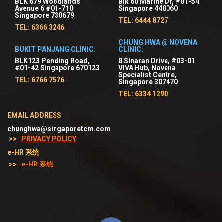
BLK 679 Woodlands
Blk 60 Marine Dr, #01-54
Avenue 6 #01-710
Singapore 440060
Singapore 730679
TEL: 6444 8727
TEL: 6366 3246
CHUNG HWA @ NOVENA
BUKIT PANJANG CLINIC:
CLINIC:
BLK123 Pending Road,
8 Sinaran Drive, #03-01
#01-42 Singapore 670123
VIVA Hub, Novena
Specialist Centre,
TEL: 6766 7576
Singapore 307470
TEL: 6334 1290
EMAIL ADDRESS
chunghwa@singaporetcm.com
>>
PRIVACY POLICY
e-HR 系统
>>
e-HR 系统