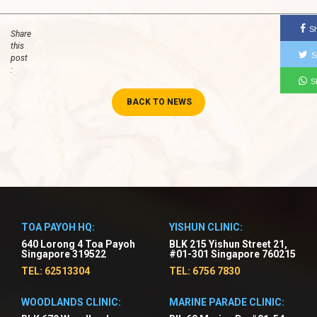
S
Share
this
S
post
:
S
BACK TO NEWS
TOA PAYOH HQ:
YISHUN CLINIC:
640 Lorong 4 Toa Payoh
BLK 215 Yishun Street 21,
Singapore 319522
#01-301 Singapore 760215
TEL: 62513304
TEL: 6756 7830
WOODLANDS CLINIC:
MARINE PARADE CLINIC: