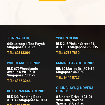
TOA PAYOH HQ:
YISHUN CLINIC:
640 Lorong 4 Toa Payoh
BLK 215 Yishun Street 21,
Singapore 319522
#01-301 Singapore 760215
TEL: 62513304
TEL: 6756 7830
WOODLANDS CLINIC:
MARINE PARADE CLINIC:
BLK 679 Woodlands
Blk 60 Marine Dr, #01-54
Avenue 6 #01-710
Singapore 440060
Singapore 730679
TEL: 6444 8727
TEL: 6366 3246
CHUNG HWA @ NOVENA
BUKIT PANJANG CLINIC:
CLINIC:
BLK123 Pending Road,
8 Sinaran Drive, #03-01
#01-42 Singapore 670123
VIVA Hub, Novena
Specialist Centre,