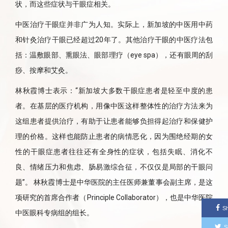
状，而这些症状与干眼症相关。
中医治疗干眼症并非广为人知。实际上，新加坡的中医用中药
和针灸治疗干眼已经超过20年了。其他治疗干眼的中医疗法包
括：温敷眼部、熏眼法、眼部理疗（eye spa），还有眼周的刮
痧、按摩和艾灸。
林秋霞博士表示：“新加坡大多数干眼症患者是轻至中度的患
者。在基层的医疗机构，用像中医这样整体性的治疗方法来为
这组患者提供治疗，有助于让患者能够负担得起治疗和保健护
理的价格。这样也能防止患者的病情恶化，因为围绝经期的女
性的干眼症患者往往还有全身性的症状，包括失眠、消化不
良、情绪压力和焦虑、肠易激综合征，不仅仅是局部的干眼问
题”。 林秋霞博士是中华医院的主任医师兼董事会副主席，是这
项研究的首席合作者（Principle Collaborator），也是中华医院
S
中医眼科专病组的组长。
S