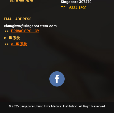
TEL: 6766 7576
Singapore 307470
TEL: 6334 1290
EMAIL ADDRESS
chunghwa@singaporetcm.com
>>
PRIVACY POLICY
e-HR 系统
>>
e-HR 系统
© 2025 Singapore Chung Hwa Medical Institution. All Right Reserved.