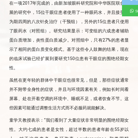
在一项2017年完成的，由新加坡眼科研究院和中华医院联合开
S
展的研究中，15位干眼症患者使用了一种眼药水，并且接受了
为期四周的八次针灸治疗（干预组），另外的15位患者只使用
了眼药水（对照组）。研究结果显示：可变组的六成患者辅助
蛋白质增加，炎性蛋白质减少。对照组中，只有27%的患者显
示了相同的蛋白质变化模式。基于这些令人鼓舞的结果，现在
的临床试验已经扩展到要研究150位患有干眼症的围绝经期女
性。
虽然在更年轻的群体中干眼症也很常见，但是，那些症状通常
并不附带全身性的症状，并且与环境因素有关，例如长时间看
屏幕、处在开着空调的环境中、睡眠不足，或者饮食不节。这
些因素可能通过调整生活方式而不必服药就能解决。
童学天教授表示：“我们看到了大量症状非常明显的围绝经期女
性。大约七成的患者是女性，超过半数的患者年龄在55岁以