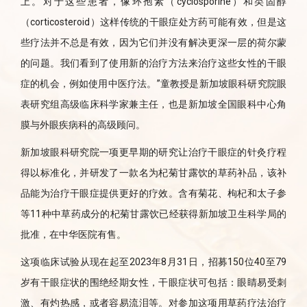
上。对于这些患者，像环孢素（cyclosporine）和类固醇
（corticosteroid）这样传统的干眼症处方药可能有效，但是这
些疗法并不总是有效，因为它们并没有解决更深一层的荷尔蒙
的问题。我们看到了使用新的治疗方法来治疗这些女性的干眼
症的机会，例如使用中医疗法。”童教授是新加坡眼科研究院眼
表研究组高级临床科学家兼主任，也是新加坡全国眼科中心角
膜与外眼疾病科的高级顾问。
新加坡眼科研究院一项更早期的研究让治疗干眼症的针灸疗程
得以标准化，并研发了一款名为杞菊甘露饮的草药补品，该补
品能为治疗干眼症提供更好的疗效。含有菊花、枸杞和太子参
等11种中草药成分的杞菊甘露饮已经获得新加坡卫生科学局的
批准，在中华医院有售。
这项临床试验从现在起至2023年8月31日，招募150位40至79
岁有干眼症状的围绝经期女性，干眼症状可包括：眼睛易受刺
激、有灼热感，或者容易流泪等。对参加这项用草药疗法治疗