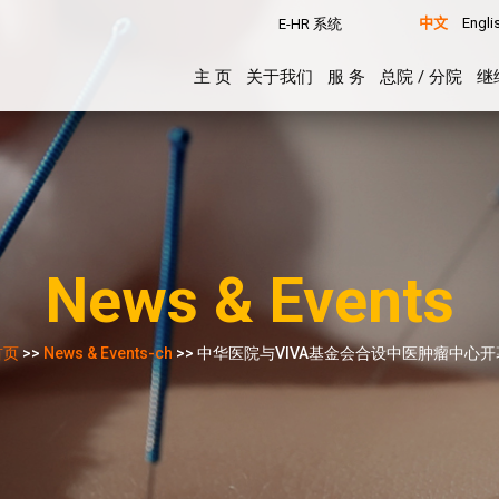
中文
Engli
E-HR 系统
主 页
关于我们
服 务
总院 / 分院
继
News & Events
首页
>>
News & Events-ch
>> 中华医院与VIVA基金会合设中医肿瘤中心开