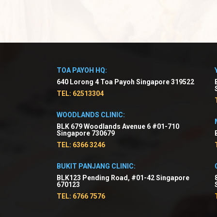
TOA PAYOH HQ:
640 Lorong 4 Toa Payoh Singapore 319522
TEL: 62513304
WOODLANDS CLINIC:
BLK 679 Woodlands Avenue 6 #01-710
Singapore 730679
TEL: 6366 3246
BUKIT PANJANG CLINIC:
BLK123 Pending Road, #01-42 Singapore
670123
TEL: 6766 7576