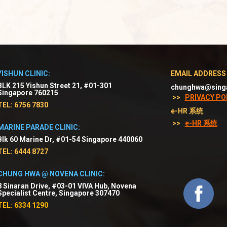
YISHUN CLINIC:
EMAIL ADDRESS
BLK 215 Yishun Street 21, #01-301
chunghwa@sing
Singapore 760215
>>
PRIVACY PO
TEL: 6756 7830
e-HR 系统
>>
e-HR 系统
MARINE PARADE CLINIC:
Blk 60 Marine Dr, #01-54 Singapore 440060
TEL: 6444 8727
CHUNG HWA @ NOVENA CLINIC:
8 Sinaran Drive, #03-01 VIVA Hub, Novena
Specialist Centre, Singapore 307470
TEL: 6334 1290