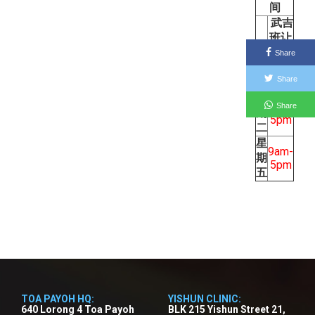
间
武吉
班让
星
Share
9am-
期
5pm
Share
一
星
9am-
Share
期
5pm
二
星
9am-
期
5pm
五
TOA PAYOH HQ:
YISHUN CLINIC:
640 Lorong 4 Toa Payoh
BLK 215 Yishun Street 21,