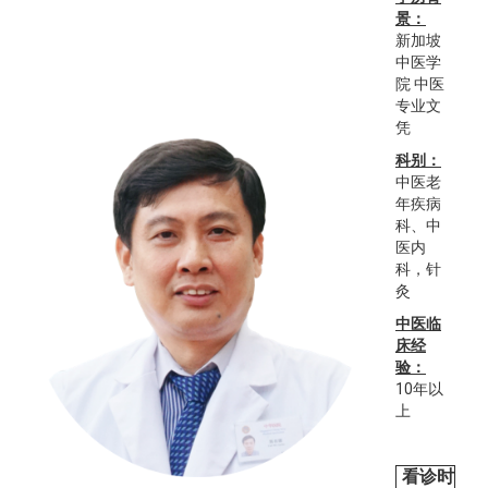
景：
新加坡
中医学
院 中医
专业文
凭
科别：
中医老
年疾病
科、中
医内
科，针
灸
中医临
床经
验：
10年以
上
看诊时