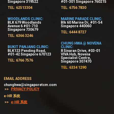
Singapore 319522
#01-301 Singapore 760215
TEL: 62513304
TEL: 6756 7830
WOODLANDS CLINIC:
MARINE PARADE CLINIC:
BLK 679 Woodlands
Blk 60 Marine Dr, #01-54
Avenue 6 #01-710
Singapore 440060
Singapore 730679
TEL: 6444 8727
TEL: 6366 3246
CHUNG HWA @ NOVENA
BUKIT PANJANG CLINIC:
CLINIC:
BLK123 Pending Road,
8 Sinaran Drive, #03-01
#01-42 Singapore 670123
VIVA Hub, Novena
Specialist Centre,
TEL: 6766 7576
Singapore 307470
TEL: 6334 1290
EMAIL ADDRESS
chunghwa@singaporetcm.com
>>
PRIVACY POLICY
e-HR 系统
>>
e-HR 系统