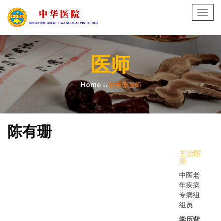
Toggl
navig
医师
Home
陈有珊医师
>>
陈有珊
主治医
师
中医老
年疾病
专病组
组员
学历背