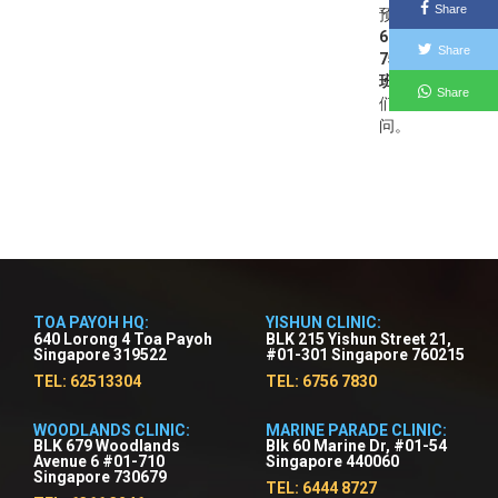
Share
预约请拨打
6766
Share
7576 (武吉
班让)
向我
Share
们的职员询
问。
TOA PAYOH HQ:
YISHUN CLINIC:
640 Lorong 4 Toa Payoh
BLK 215 Yishun Street 21,
Singapore 319522
#01-301 Singapore 760215
TEL: 62513304
TEL: 6756 7830
WOODLANDS CLINIC:
MARINE PARADE CLINIC:
BLK 679 Woodlands
Blk 60 Marine Dr, #01-54
Avenue 6 #01-710
Singapore 440060
Singapore 730679
TEL: 6444 8727