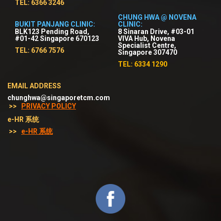
TEL: 6366 3246
CHUNG HWA @ NOVENA
BUKIT PANJANG CLINIC:
CLINIC:
BLK123 Pending Road,
8 Sinaran Drive, #03-01
#01-42 Singapore 670123
VIVA Hub, Novena
Specialist Centre,
TEL: 6766 7576
Singapore 307470
TEL: 6334 1290
EMAIL ADDRESS
chunghwa@singaporetcm.com
>>
PRIVACY POLICY
e-HR 系统
>>
e-HR 系统