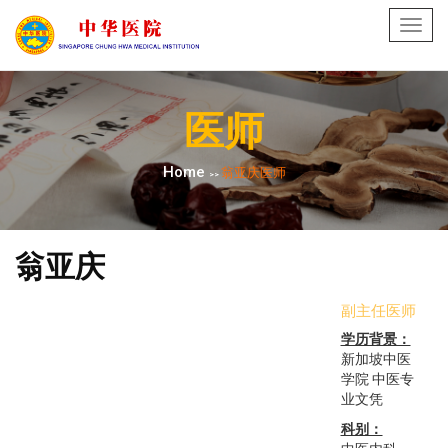
Toggl
navig
医师
Home
翁亚庆医师
>>
翁亚庆
副主任医师
学历背景：
新加坡中医
学院 中医专
业文凭
科别：