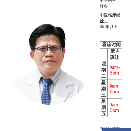
中医内科，
针灸
中医临床经
验：
35 年以上
看诊时间
武吉
班让
星
9am-
期
5pm
二
星
9am-
期
5pm
三
星
9am-
期
5pm
五
有关详情和