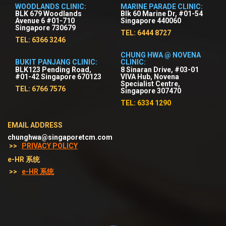
WOODLANDS CLINIC:
MARINE PARADE CLINIC:
BLK 679 Woodlands
Blk 60 Marine Dr, #01-54
Avenue 6 #01-710
Singapore 440060
Singapore 730679
TEL: 6444 8727
TEL: 6366 3246
CHUNG HWA @ NOVENA
BUKIT PANJANG CLINIC:
CLINIC:
BLK123 Pending Road,
8 Sinaran Drive, #03-01
#01-42 Singapore 670123
VIVA Hub, Novena
Specialist Centre,
TEL: 6766 7576
Singapore 307470
TEL: 6334 1290
EMAIL ADDRESS
chunghwa@singaporetcm.com
>>
PRIVACY POLICY
e-HR 系统
>>
e-HR 系统