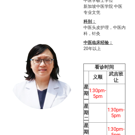
中医学硕士学位
新加坡中医学院 中医
专业文凭
科别：
中医头皮护理，中医内
科，针灸
中医临床经验：
20年以上
看诊时间
武吉班
义顺
让
星
1:30pm-
期
5pm
一
星
1:30pm-
期
5pm
二
星
1:30pm-
期
5pm