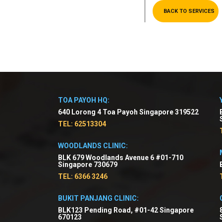
BACK TO SERVICES
TOA PAYOH HQ:
640 Lorong 4 Toa Payoh Singapore 319522
TEL: 62513304
WOODLANDS CLINIC:
BLK 679 Woodlands Avenue 6 #01-710
Singapore 730679
TEL: 6366 3246
BUKIT PANJANG CLINIC:
BLK123 Pending Road, #01-42 Singapore
670123