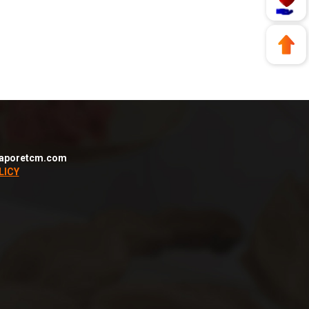
aporetcm.com
LICY