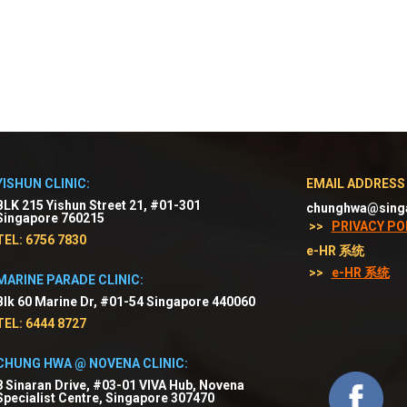
YISHUN CLINIC:
EMAIL ADDRESS
BLK 215 Yishun Street 21, #01-301
chunghwa@sing
Singapore 760215
>>
PRIVACY PO
TEL: 6756 7830
e-HR 系统
>>
e-HR 系统
MARINE PARADE CLINIC:
Blk 60 Marine Dr, #01-54 Singapore 440060
TEL: 6444 8727
CHUNG HWA @ NOVENA CLINIC:
8 Sinaran Drive, #03-01 VIVA Hub, Novena
Specialist Centre, Singapore 307470