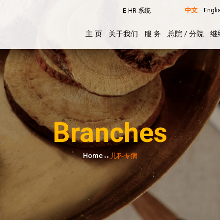
中文
Engli
E-HR 系统
主 页
关于我们
服 务
总院 / 分院
继
Branches
Home
儿科专病
>>