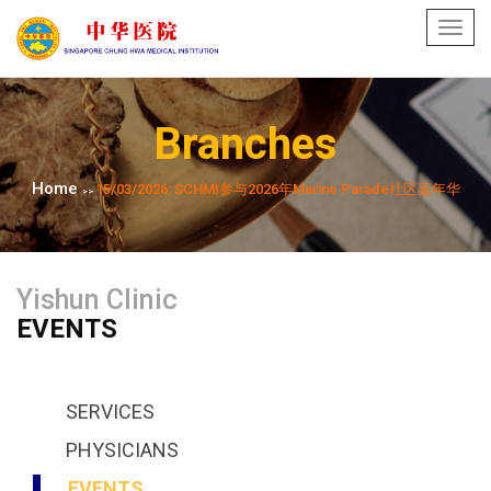
Toggl
navig
Branches
Home
15/03/2026: SCHMI参与2026年Marine Parade社区嘉年华
>>
Yishun Clinic
EVENTS
SERVICES
PHYSICIANS
EVENTS