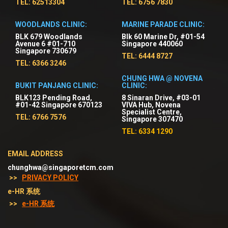
TEL: 62513304
TEL: 6756 7830
WOODLANDS CLINIC:
MARINE PARADE CLINIC:
BLK 679 Woodlands
Blk 60 Marine Dr, #01-54
Avenue 6 #01-710
Singapore 440060
Singapore 730679
TEL: 6444 8727
TEL: 6366 3246
CHUNG HWA @ NOVENA
BUKIT PANJANG CLINIC:
CLINIC:
BLK123 Pending Road,
8 Sinaran Drive, #03-01
#01-42 Singapore 670123
VIVA Hub, Novena
Specialist Centre,
TEL: 6766 7576
Singapore 307470
TEL: 6334 1290
EMAIL ADDRESS
chunghwa@singaporetcm.com
>>
PRIVACY POLICY
e-HR 系统
>>
e-HR 系统