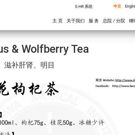
中文
Engli
E-HR 系统
主 页
关于我们
服 务
总院 / 分院
继
& Wolfberry Tea
、滋补肝肾、明目