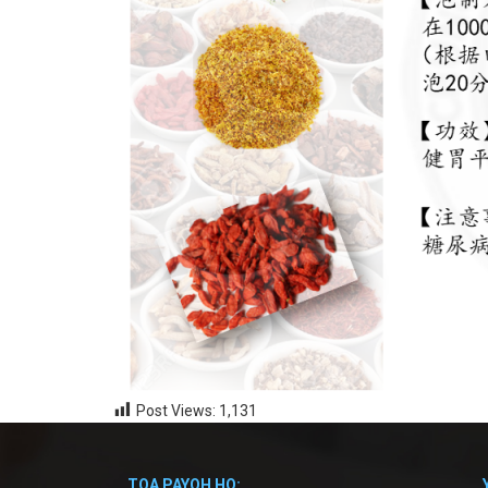
Post Views:
1,131
TOA PAYOH HQ: