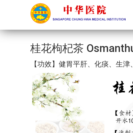
桂花枸杞茶 Osmanthus 
【功效】健胃平肝、化痰、生津