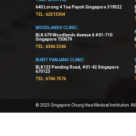
640 Lorong 4 Toa Payoh Singapore 319522
TEL: 62513304
WOODLANDS CLINIC:
BLK 679 Woodlands Avenue 6 #01-710
Singapore 730679
TEL: 6366 3246
BUKIT PANJANG CLINIC:
BLK123 Pending Road, #01-42 Singapore
670123
TEL: 6766 7576
© 2025 Singapore Chung Hwa Medical Institution. All