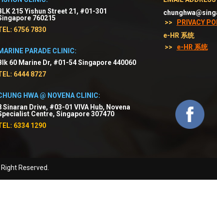
BLK 215 Yishun Street 21, #01-301
chunghwa@sing
Singapore 760215
>>
PRIVACY PO
TEL: 6756 7830
e-HR 系统
>>
e-HR 系统
MARINE PARADE CLINIC:
Blk 60 Marine Dr, #01-54 Singapore 440060
TEL: 6444 8727
CHUNG HWA @ NOVENA CLINIC:
8 Sinaran Drive, #03-01 VIVA Hub, Novena
Specialist Centre, Singapore 307470
TEL: 6334 1290
 Right Reserved.